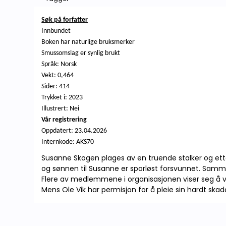
Søk på forfatter
Innbundet
Boken har naturlige bruksmerker
Smussomslag er synlig brukt
Språk: Norsk
Vekt: 0,464
Sider: 414
Trykket i: 2023
Illustrert: Nei
Vår registrering
Oppdatert:
23.04.2026
Internkode: AKS70
Susanne Skogen plages av en truende stalker og etterd
og sønnen til Susanne er sporløst forsvunnet. Samme
Flere av medlemmene i organisasjonen viser seg å 
Mens Ole Vik har permisjon for å pleie sin hardt sk