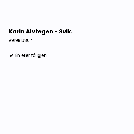
Karin Alvtegen - Svik.
A919B10867
Én eller få igjen