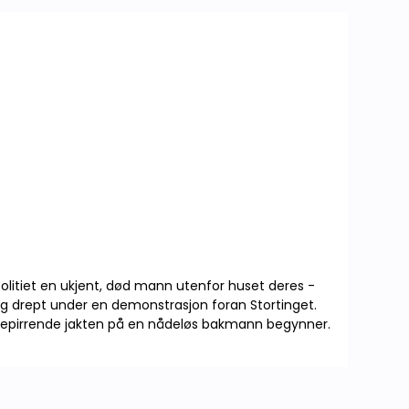
Lokalhistorie Annet
 politiet en ukjent, død mann utenfor huset deres -
 og drept under en demonstrasjon foran Stortinget.
vepirrende jakten på en nådeløs bakmann begynner.