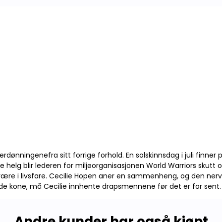
ønningenefra sitt forrige forhold. En solskinnsdag i juli finner
 helg blir lederen for miljøorganisasjonen World Warriors skutt
være i livsfare. Cecilie Hopen aner en sammenheng, og den ner
adde kone, må Cecilie innhente drapsmennene før det er for sent.
Andre kunder har også kjøpt