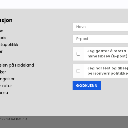
asjon
no
bris
tapolitikk
er
Jeg godtar å motta
nyhetsbrev (E-post)
len på Hadeland
Jeg har lest og akse
ker
personvernpolitikke
ingelser
r retur
GODKJENN
jema
: 2280 63 83930
.