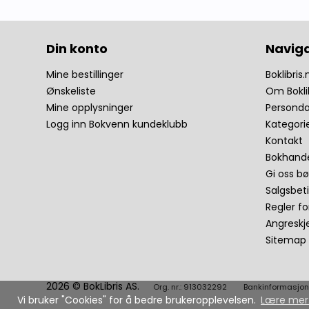
Din konto
Navig
Mine bestillinger
Boklibris.
Ønskeliste
Om Bokli
Mine opplysninger
Personda
Logg inn Bokvenn kundeklubb
Kategori
Kontakt
Bokhande
Gi oss bø
Salgsbet
Regler fo
Angresk
Sitemap
2026 © BokLibris AS.
Org. nr.: 913032292
Bankinformasjon
Vi bruker "Cookies" for å bedre brukeropplevelsen.
Lære mer