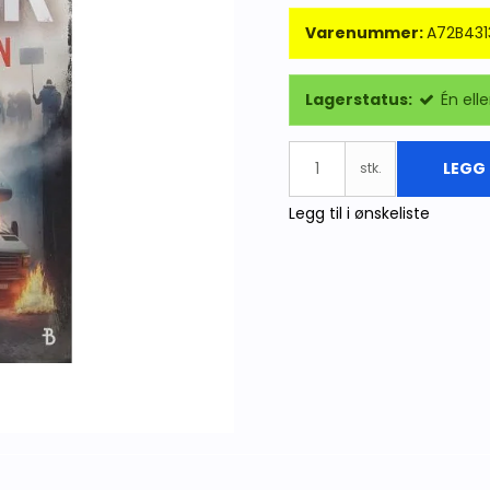
Varenummer:
A72B431
Lagerstatus:
Én elle
LEGG 
stk.
Legg til i ønskeliste