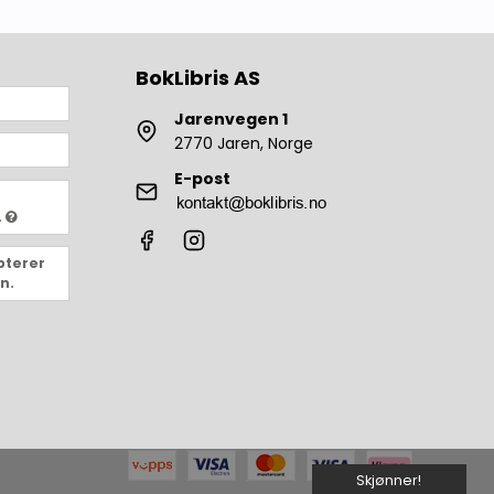
BokLibris AS
Jarenvegen 1
2770 Jaren, Norge
E-post
.
pterer
n.
Skjønner!