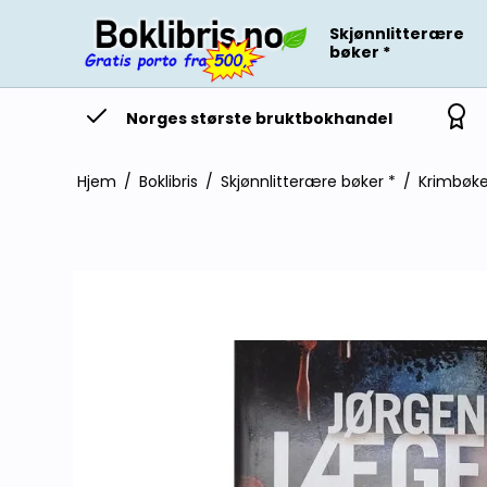
Skjønnlitterære
bøker *
Norges største bruktbokhandel
Hjem
/
Boklibris
/
Skjønnlitterære bøker *
/
Krimbøke