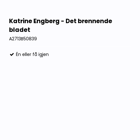
Katrine Engberg - Det brennende
bladet
A2713B50839
Én eller få igjen