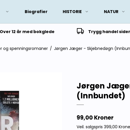
Biografier
HISTORIE
NATUR
Over 12 år med bokglede
Trygg handel side
r og spenningsromaner
/
Jørgen Jæger - Skjebnedøgn (Innbu
Jørgen Jæge
(Innbundet)
99,00 Kroner
Veil. salgspris 399,00 Krone