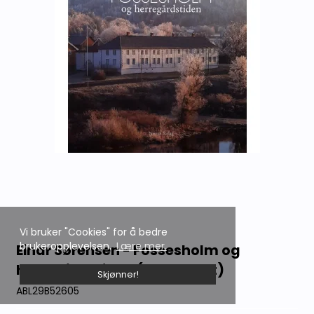
Vi bruker "Cookies" for å bedre
brukeropplevelsen.
Lære mer.
Einar Sørensen - Fossesholm og
herregårdstiden (Innbundet)
Skjønner!
ABL29B52605