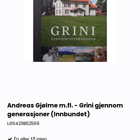
Andreas Gjølme m.fl. - Grini gjennom
generasjoner (Innbundet)
LØS429B52569
Én eller få igjen