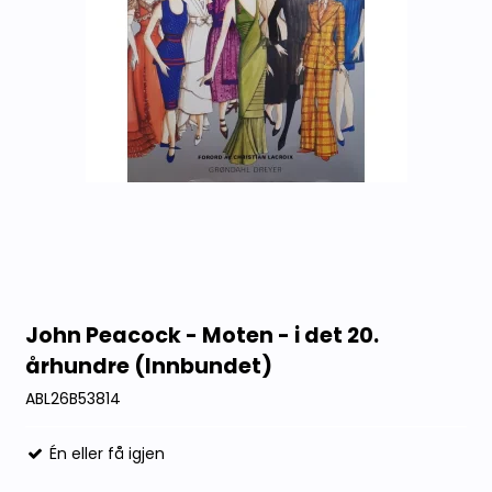
John Peacock - Moten - i det 20.
århundre (Innbundet)
ABL26B53814
Én eller få igjen