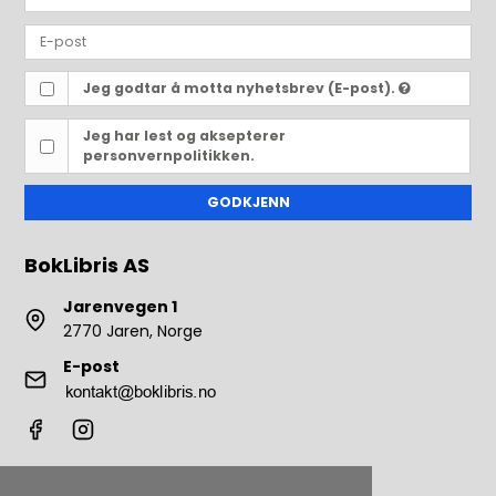
Jeg godtar å motta nyhetsbrev (E-post).
Jeg har lest og aksepterer
personvernpolitikken.
GODKJENN
BokLibris AS
Jarenvegen 1
2770 Jaren, Norge
E-post