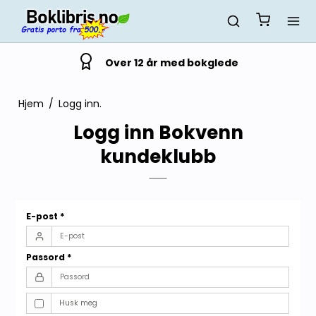
Over 12 år med bokglede
Hjem
/
Logg inn.
Logg inn Bokvenn
kundeklubb
E-post
*
Passord
*
Husk meg