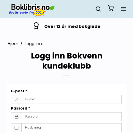
Over 12 år med bokglede
Hjem
/
Logg inn.
Logg inn Bokvenn
kundeklubb
E-post
*
Passord
*
Husk meg