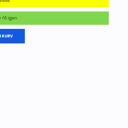
Vestlandet
14668
Lokalhistorie fra Bergen
r få igjen
Lokalhistorie fra
Østlandet
Lokalhistorie fra Oslo
I KURV
Lokalhistorie fra
Sørlandet
Lokalhistorie fra
Hadeland
Lokalhistorie fra
Ringerike
Lokalhistorie fra
Romerike
Lokalhistorie fra Gjøvik
og Toten
Lokalhistorie fra Valdres
og Land