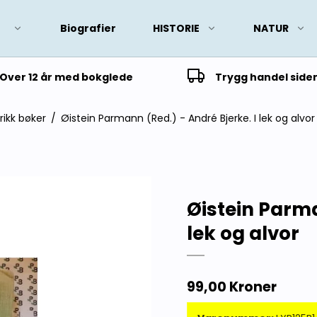
Biografier
HISTORIE
NATUR
Over 12 år med bokglede
Trygg handel side
yrikk bøker
/
Øistein Parmann (Red.) - André Bjerke. I lek og alvor
Øistein Parma
lek og alvor
99,00 Kroner