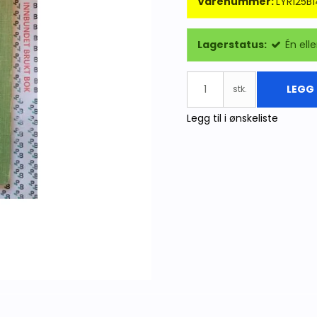
Varenummer:
LYR125B
Lagerstatus:
Én elle
LEGG 
stk.
Legg til i ønskeliste