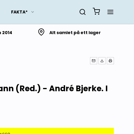
FAKTA*
n 2014
Alt samlet på ett lager
Slektsforskning
Lokalhistorie fra Troms
og Finnmark
Lokalhistorie fra
nn (Red.) - André Bjerke. I
Nordland
Lokalhistorie fra
Trøndelag
Lokalhistorie fra Møre og
Romsdal
Lokalhistorie fra