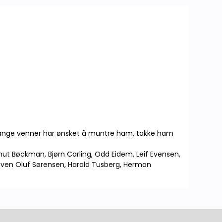
Lokalhistorie Annet
ns mange venner har ønsket å muntre ham, takke ham
Knut Bøckman, Bjørn Carling, Odd Eidem, Leif Evensen,
 Sven Oluf Sørensen, Harald Tusberg, Herman