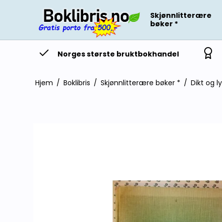
Skjønnlitterære
bøker *
Norges største bruktbokhandel
Hjem
/
Boklibris
/
Skjønnlitterære bøker *
/
Dikt og l