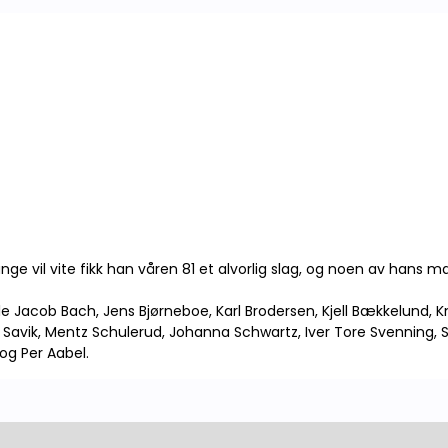
mange vil vite fikk han våren 81 et alvorlig slag, og noen av ha
Ole Jacob Bach, Jens Bjørneboe, Karl Brodersen, Kjell Bækkelund, 
é Savik, Mentz Schulerud, Johanna Schwartz, Iver Tore Svenning,
og Per Aabel.