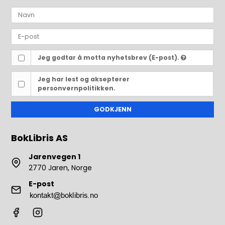
Jeg godtar å motta nyhetsbrev (E-post).
Jeg har lest og aksepterer
personvernpolitikken.
GODKJENN
BokLibris AS
Jarenvegen 1
2770 Jaren, Norge
E-post