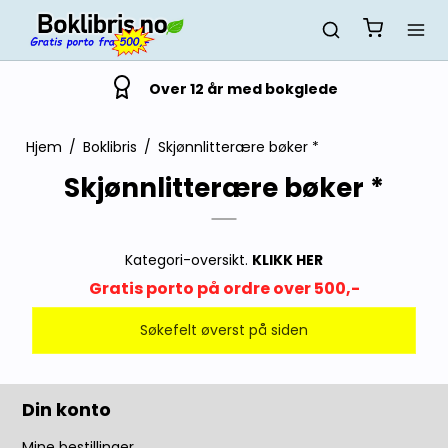
Over 12 år med bokglede
Hjem
/
Boklibris
/
Skjønnlitterære bøker *
Skjønnlitterære bøker *
Kategori-oversikt.
KLIKK HER
Gratis porto på ordre over 500,-
Søkefelt øverst på siden
Din konto
Mine bestillinger