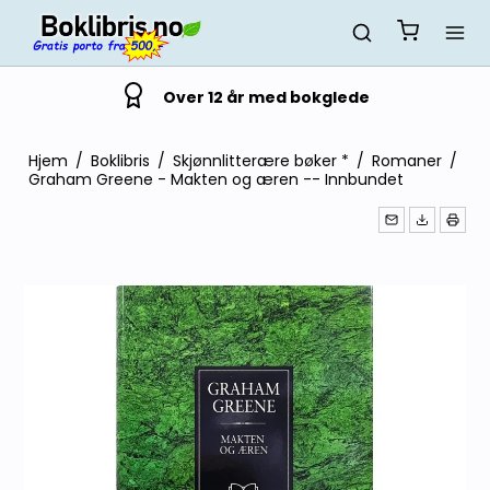
Over 12 år med bokglede
Hjem
/
Boklibris
/
Skjønnlitterære bøker *
/
Romaner
/
Graham Greene - Makten og æren -- Innbundet