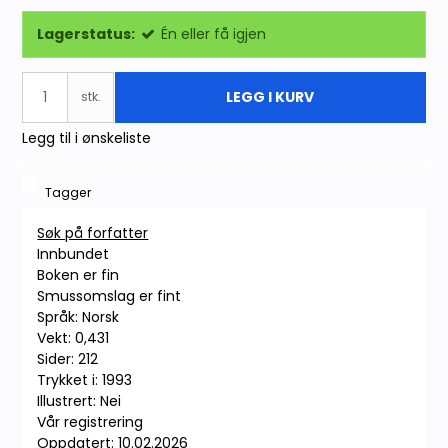
Lagerstatus:
Én eller få igjen
LEGG I KURV
stk.
Legg til i ønskeliste
Tagger
Søk på forfatter
Innbundet
Boken er fin
Smussomslag er fint
Språk: Norsk
Vekt: 0,431
Sider: 212
Trykket i: 1993
Illustrert: Nei
Vår registrering
Oppdatert: 10.02.2026