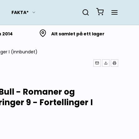
FAKTA*
n 2014
Alt samlet på ett lager
nger I (innbundet)
Slektsforskning
Lokalhistorie fra Troms
og Finnmark
Lokalhistorie fra
Bull - Romaner og
Nordland
ringer 9 - Fortellinger I
Lokalhistorie fra
Trøndelag
Lokalhistorie fra Møre og
Romsdal
Lokalhistorie fra