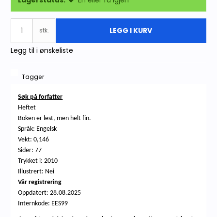
Lagerstatus:
Én eller få igjen
LEGG I KURV
stk.
Legg til i ønskeliste
Tagger
Søk på forfatter
Heftet
Boken er
lest, men helt
fin
.
Språk: Engelsk
Vekt: 0,146
Sider: 77
Trykket i: 2010
Illustrert: Nei
Vår registrering
Oppdatert: 28.08.2025
Internkode: EES99