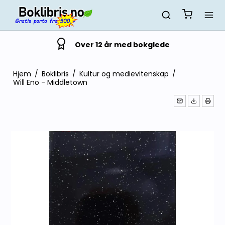
Over 12 år med bokglede
Hjem
/
Boklibris
/
Kultur og medievitenskap
/
Will Eno - Middletown