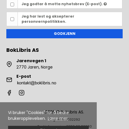
Jeg godtar å motta nyhetsbrev (E-post).
Jeg har lest og aksepterer
personvernpolitikken.
GODKJENN
BokLibris AS
Jarenvegen 1
2770 Jaren, Norge
E-post
2026 © BokLibris AS.
Vi bruker "Cookies" for å bedre
brukeropplevelsen.
Lære mer.
Org. nr.: 913032292
Bankinformasjon: 2280 63 83930