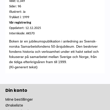
Vekt: 0,349
Sider: 96
Illustrert: Ja
Trykket i: 1999
Vår registrering
Oppdatert:
12.12.2025
Internkode: AKS70
Boken är en jubileumspublikation i anledning av Svensk-
norska Samarbetsfondens 50-årsjubileum. Den beskriver
fondens historia och verksamhet under ett halvt sekel och
fokuserar på samarbetet mellan Sverige och Norge, från
de tidiga efterkrigsåren fram till 1999.
(KI-generert tekst)
Din konto
Mine bestillinger
Ønskeliste