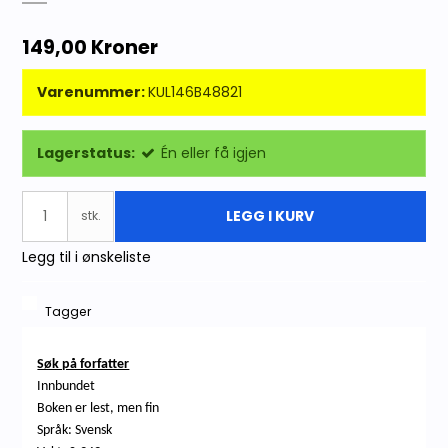
149,00 Kroner
Varenummer:
KUL146B48821
Lagerstatus:
Én eller få igjen
LEGG I KURV
stk.
Legg til i ønskeliste
Tagger
Søk på forfatter
Innbundet
Boken er lest, men fin
Språk: Svensk