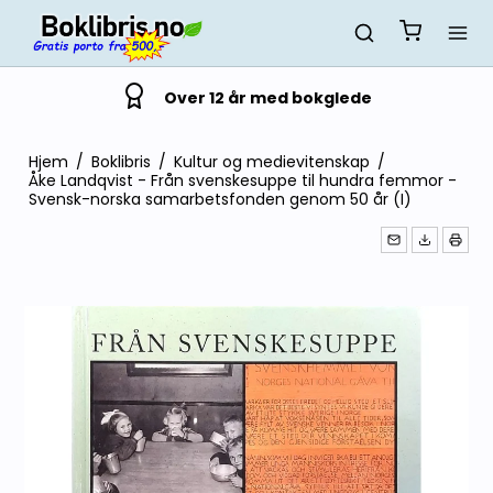
Over 12 år med bokglede
Hjem
/
Boklibris
/
Kultur og medievitenskap
/
Åke Landqvist - Från svenskesuppe til hundra femmor -
Svensk-norska samarbetsfonden genom 50 år (I)