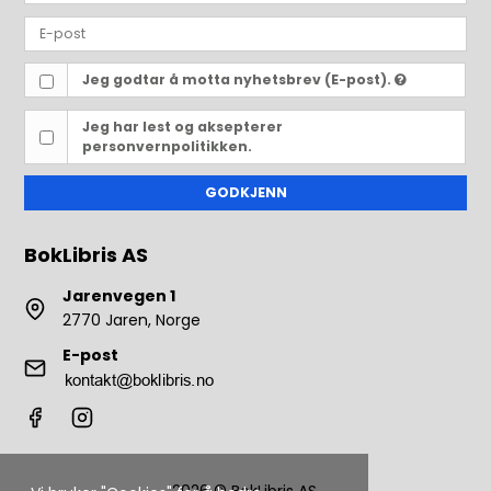
Jeg godtar å motta nyhetsbrev (E-post).
Jeg har lest og aksepterer
personvernpolitikken.
GODKJENN
BokLibris AS
Jarenvegen 1
2770 Jaren, Norge
E-post