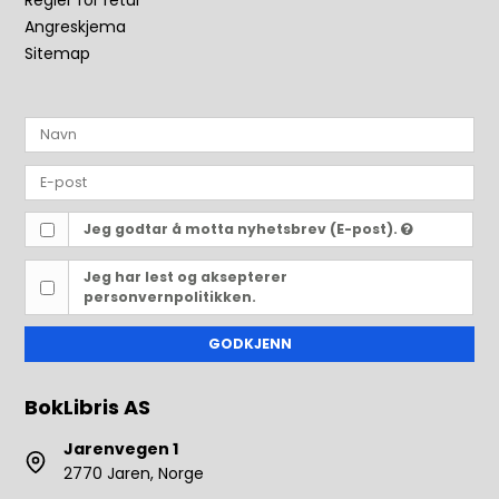
Regler for retur
Angreskjema
Sitemap
Jeg godtar å motta nyhetsbrev (E-post).
Jeg har lest og aksepterer
personvernpolitikken.
GODKJENN
BokLibris AS
Jarenvegen 1
2770 Jaren, Norge