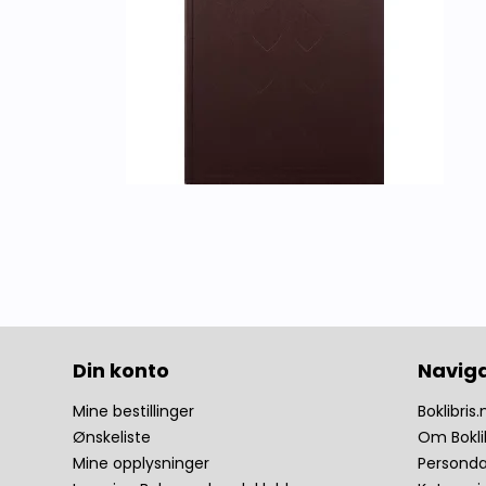
Din konto
Navig
Mine bestillinger
Boklibris.
Ønskeliste
Om Bokli
Mine opplysninger
Personda