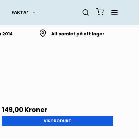
FAKTA*
n 2014
Alt samlet på ett lager
Slektsforskning
Lokalhistorie fra Troms
og Finnmark
Lokalhistorie fra
Nordland
Lokalhistorie fra
Trøndelag
149,00 Kroner
Lokalhistorie fra Møre og
VIS PRODUKT
Romsdal
Lokalhistorie fra