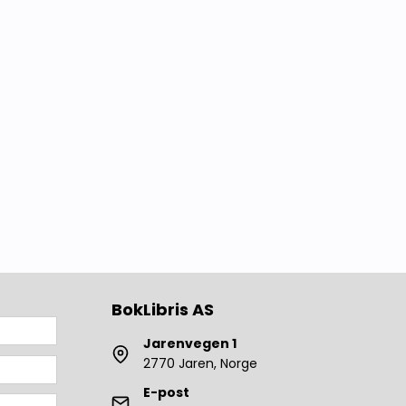
Vestlandet
Lokalhistorie fra Bergen
Lokalhistorie fra
Østlandet
Lokalhistorie fra Oslo
Lokalhistorie fra
Sørlandet
Lokalhistorie fra
Hadeland
Lokalhistorie fra
Ringerike
Lokalhistorie fra
Romerike
BokLibris AS
Lokalhistorie fra Gjøvik
og Toten
Jarenvegen 1
2770 Jaren, Norge
Lokalhistorie fra Valdres
og Land
E-post