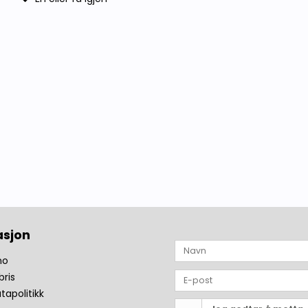
asjon
no
bris
tapolitikk