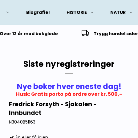
Biografier
HISTORIE
NATUR
Over 12 år med bokglede
Trygg handel side
Siste nyregistreringer
Nye bøker hver eneste dag!
Husk: Gratis porto på ordre over kr. 500,-
Fredrick Forsyth - Sjakalen -
Innbundet
N3040B51163
Én eller få igjen