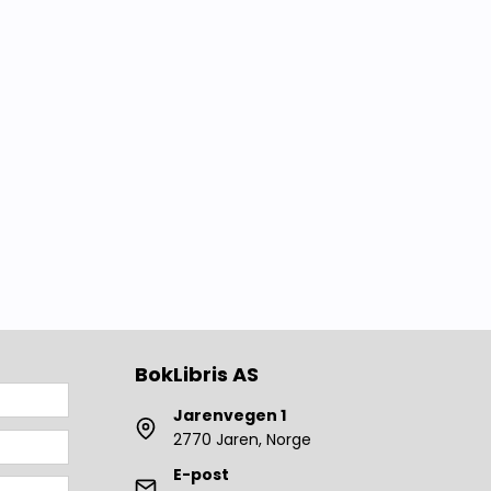
Vestlandet
Lokalhistorie fra Bergen
Lokalhistorie fra
Østlandet
Lokalhistorie fra Oslo
Lokalhistorie fra
Sørlandet
Lokalhistorie fra
Hadeland
Lokalhistorie fra
Ringerike
Lokalhistorie fra
Romerike
BokLibris AS
Lokalhistorie fra Gjøvik
og Toten
Jarenvegen 1
2770 Jaren, Norge
Lokalhistorie fra Valdres
og Land
E-post