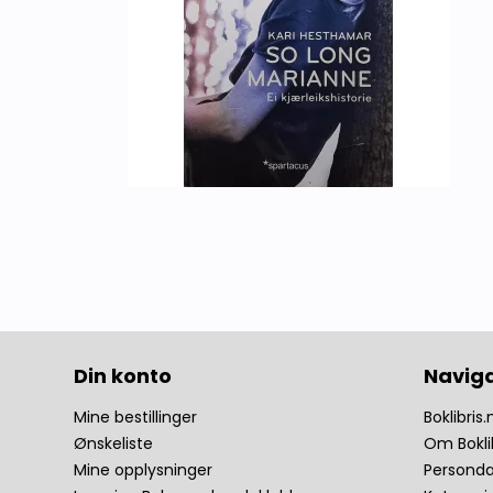
Din konto
Navig
Mine bestillinger
Boklibris.
Ønskeliste
Om Bokli
Mine opplysninger
Personda