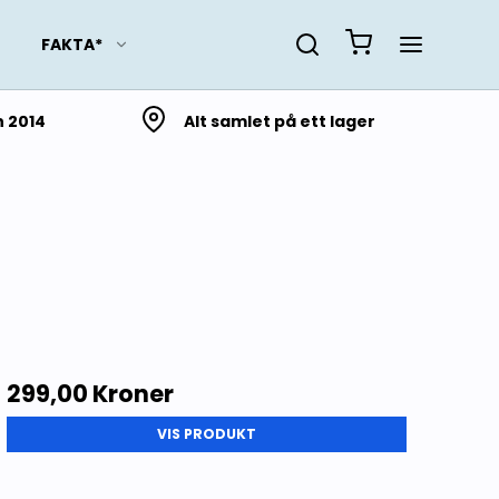
FAKTA*
n 2014
Alt samlet på ett lager
Slektsforskning
Lokalhistorie fra Troms
og Finnmark
Lokalhistorie fra
Nordland
Lokalhistorie fra
Trøndelag
299,00 Kroner
Lokalhistorie fra Møre og
VIS PRODUKT
Romsdal
Lokalhistorie fra