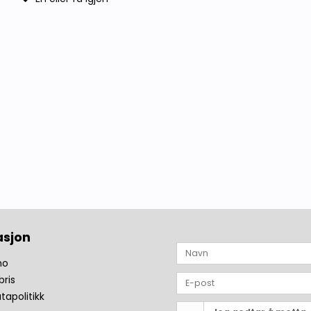
asjon
no
bris
tapolitikk