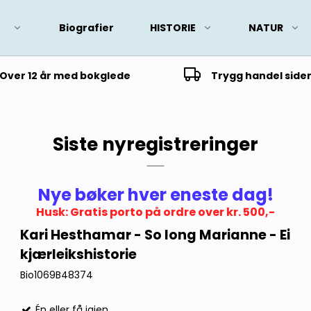
Biografier
HISTORIE
NATUR
Over 12 år med bokglede
Trygg handel side
Siste nyregistreringer
Nye bøker hver eneste dag!
Husk: Gratis porto på ordre over kr. 500,-
Kari Hesthamar - So long Marianne - Ei
kjærleikshistorie
Bio1069B48374
Én eller få igjen