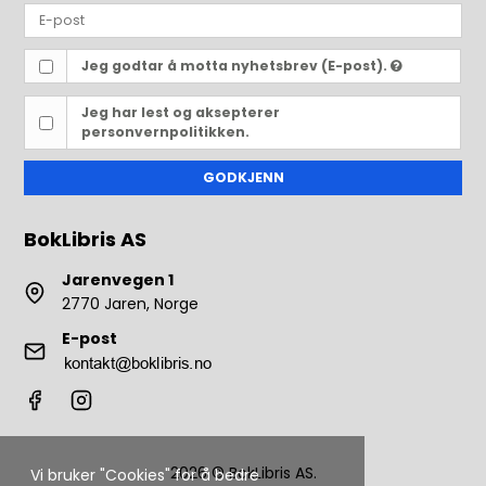
Jeg godtar å motta nyhetsbrev (E-post).
Jeg har lest og aksepterer
personvernpolitikken.
GODKJENN
BokLibris AS
Jarenvegen 1
2770 Jaren, Norge
E-post
2026 © BokLibris AS.
Vi bruker "Cookies" for å bedre