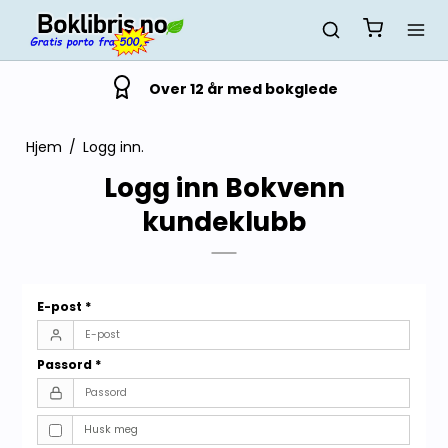
Over 12 år med bokglede
Hjem
/
Logg inn.
Logg inn Bokvenn
kundeklubb
E-post
*
Passord
*
Husk meg