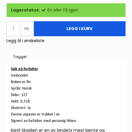
Lagerstatus:
Én eller få igjen
LEGG I KURV
stk.
Legg til i ønskeliste
Tagger
Søk på forfatter
Innbundet
Boken er fin
Språk: Norsk
Sider: 127
Vekt: 0,518
Illustrert: Ja
Denne utgaven er trykket i xx
Signert av forfatter med personig hilsen
Kjetil Skaslien er en av landets mest kjente og