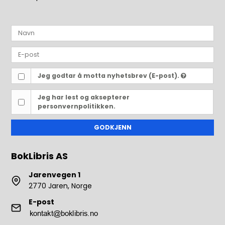
Jeg godtar å motta nyhetsbrev (E-post).
Jeg har lest og aksepterer
personvernpolitikken.
GODKJENN
BokLibris AS
Jarenvegen 1
2770 Jaren, Norge
E-post