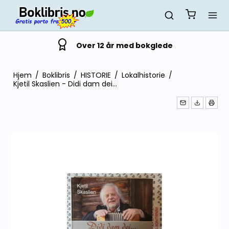
Over 12 år med bokglede
Hjem
/
Boklibris
/
HISTORIE
/
Lokalhistorie
/
Kjetil Skaslien - Didi dam dei...