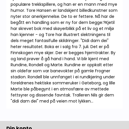
populære trekkspillere, og han er en mann med mye
humor. Tore Hansen er landskjent billedkunstner som
nyter stor anerkjennelse. De to er fettere. Nå har de
begått en handling som er ny for dem begge:?Kjetil
har skrevet bok med skøyerblikk på et liv og et miljø
han kjenner - og Tore har illustrert slektningens til
dels meget fantasifulle skildringer. "Didi dam dei"
heter resultatet. Boka er i salg fra 7. juli. Det er på
Finnskogen mye skjer. Der er begges hjemtrakter. By
og land prøver å gå hand i hand. Vi blir kjent med
Rundine, Rondell og Marte. Rundine er oppkalt etter
sin oldefar som var banevokter på gamle Frogner
stadion. Rondell ble unnfanget i ei rundkjøring under
foreldrenes hektiske sommeruker i Gøteborg, og lille
Marte ble påbegynt i en atmosfære av mettede
fettsyrer og dissende favntak. Tralleren Nils gir dem
"didi dam dei" med på veien mot lykken...
Din konto