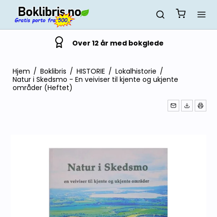
Over 12 år med bokglede
Hjem
/
Boklibris
/
HISTORIE
/
Lokalhistorie
/
Natur i Skedsmo - En veiviser til kjente og ukjente
områder (Heftet)