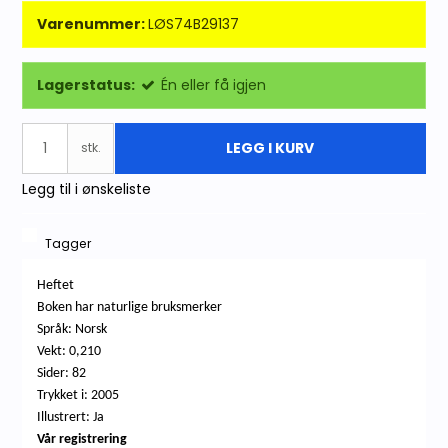
Varenummer:
LØS74B29137
Lagerstatus:
Én eller få igjen
LEGG I KURV
stk.
Legg til i ønskeliste
Tagger
Heftet
Boken har naturlige bruksmerker
Språk: Norsk
Vekt: 0,210
Sider: 82
Trykket i: 2005
Illustrert: Ja
Vår registrering