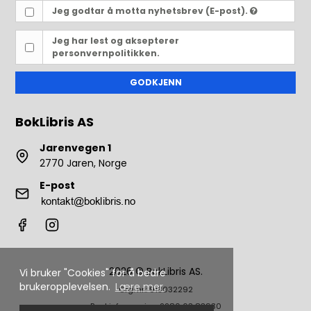
Jeg godtar å motta nyhetsbrev (E-post).
Jeg har lest og aksepterer
personvernpolitikken.
GODKJENN
BokLibris AS
Jarenvegen 1
2770 Jaren, Norge
E-post
2026 © BokLibris AS.
Vi bruker "Cookies" for å bedre
brukeropplevelsen.
Lære mer.
Org. nr.: 913032292
Bankinformasjon: 2280 63 83930