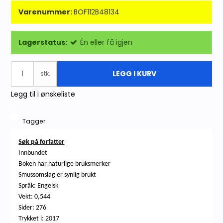
Varenummer:
BOF112B48134
Lagerstatus:
Én eller få igjen
LEGG I KURV
stk.
Legg til i ønskeliste
Tagger
Søk på forfatter
Innbundet
Boken har naturlige bruksmerker
Smussomslag er synlig brukt
Språk: Engelsk
Vekt: 0,544
Sider: 276
Trykket i: 2017