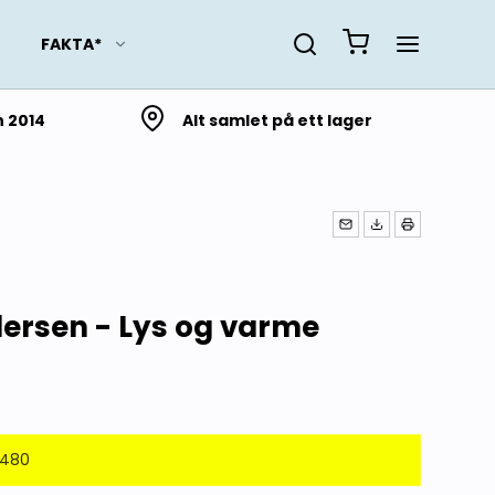
FAKTA*
n 2014
Alt samlet på ett lager
Slektsforskning
Lokalhistorie fra Troms
og Finnmark
Lokalhistorie fra
ersen - Lys og varme
Nordland
Lokalhistorie fra
Trøndelag
Lokalhistorie fra Møre og
Romsdal
9480
Lokalhistorie fra