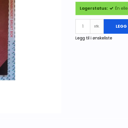
Lagerstatus:
Én elle
LEGG 
stk.
Legg til i ønskeliste