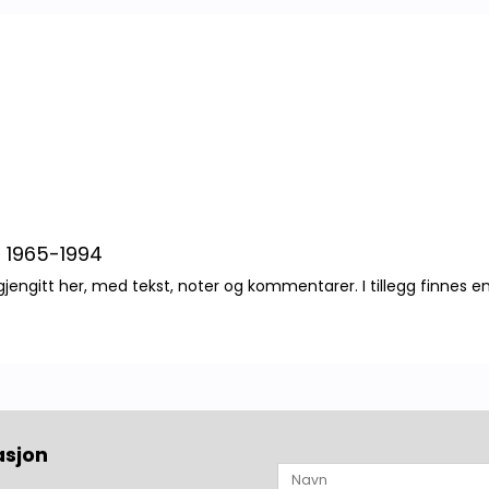
en 1965-1994
gitt her, med tekst, noter og kommentarer. I tillegg finnes en b
asjon