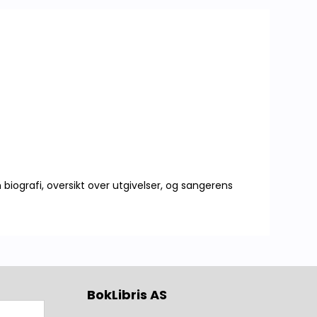
Lokalhistorie Annet
iografi, oversikt over utgivelser, og sangerens
BokLibris AS