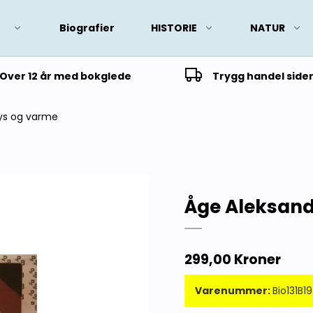
Biografier
HISTORIE
NATUR
Over 12 år med bokglede
Trygg handel side
ys og varme
Åge Aleksand
299,00 Kroner
Varenummer:
Bio131B1