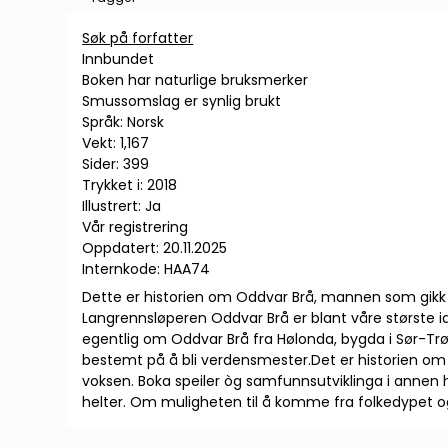
Søk på forfatter
Innbundet
Boken har naturlige bruksmerker
Smussomslag er synlig brukt
Språk: Norsk
Vekt: 1,167
Sider: 399
Trykket i: 2018
Illustrert: Ja
Vår registrering
Oppdatert: 20.11.2025
Internkode: HAA74
Dette er historien om Oddvar Brå, mannen som gikk på
Langrennsløperen Oddvar Brå er blant våre største id
egentlig om Oddvar Brå fra Hølonda, bygda i Sør-Trøn
bestemt på å bli verdensmester.Det er historien om
voksen. Boka speiler òg samfunnsutviklinga i annen
helter. Om muligheten til å komme fra folkedypet og