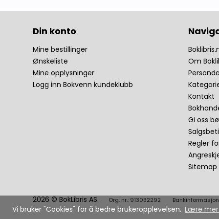
Din konto
Navig
Mine bestillinger
Boklibris.
Ønskeliste
Om Bokli
Mine opplysninger
Personda
Logg inn Bokvenn kundeklubb
Kategori
Kontakt
Bokhande
Gi oss bø
Salgsbet
Regler fo
Angresk
Sitemap
2026 © BokLibris AS.
Org. nr.: 913032292
Bankinformasjon
Vi bruker "Cookies" for å bedre brukeropplevelsen.
Lære mer