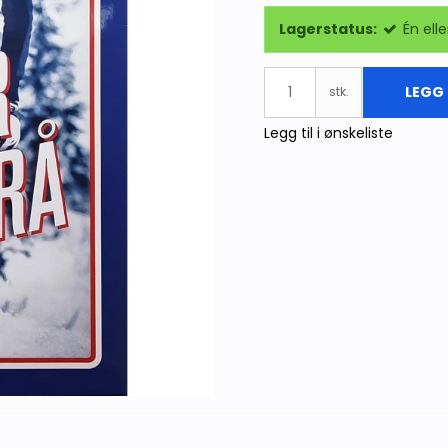
Lagerstatus:
Én elle
LEGG 
stk.
Legg til i ønskeliste