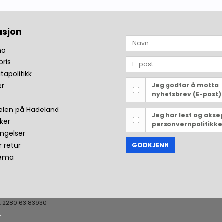
asjon
no
bris
tapolitikk
er
Jeg godtar å motta
nyhetsbrev (E-post)
len på Hadeland
Jeg har lest og akse
ker
personvernpolitikke
ingelser
r retur
GODKJENN
jema
: 2280 63 83930
.