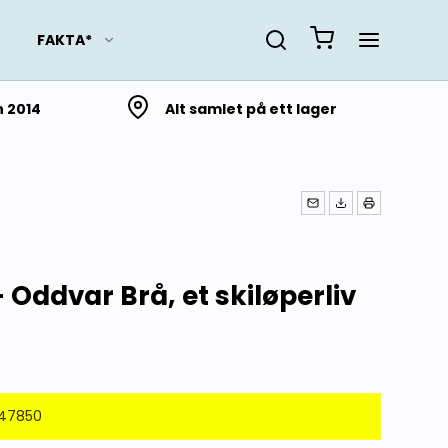
FAKTA*
n 2014
Alt samlet på ett lager
Slektsforskning
Lokalhistorie fra Troms
og Finnmark
Lokalhistorie fra
 Oddvar Brå, et skiløperliv
Nordland
Lokalhistorie fra
Trøndelag
Lokalhistorie fra Møre og
Romsdal
B47850
Lokalhistorie fra