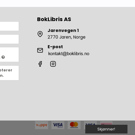
BokLibris AS
Jarenvegen 1
2770 Jaren, Norge
E-post
.
pterer
n.
Skjønner!