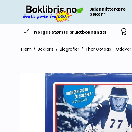
Skjønnlitterære
bøker *
Norges største bruktbokhandel
Hjem
/
Boklibris
/
Biografier
/
Thor Gotaas - Oddvar Br