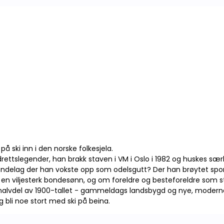
 ski inn i den norske folkesjela.
rettslegender, han brakk staven i VM i Oslo i 1982 og huskes sær
delag der han vokste opp som odelsgutt? Der han brøytet spor på
 en viljesterk bondesønn, og om foreldre og besteforeldre som
 halvdel av 1900-tallet - gammeldags landsbygd og nye, moderne
 bli noe stort med ski på beina.