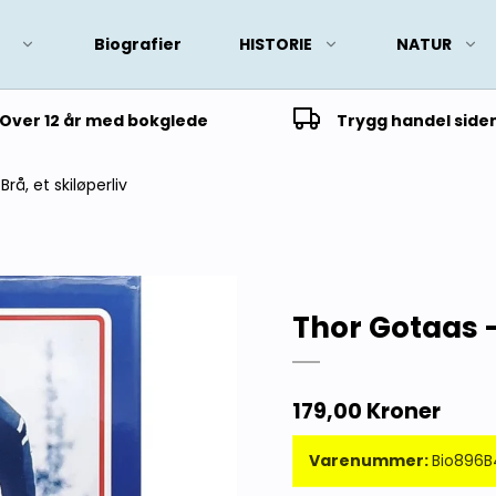
Biografier
HISTORIE
NATUR
Over 12 år med bokglede
Trygg handel side
å, et skiløperliv
Thor Gotaas -
179,00 Kroner
Varenummer:
Bio896