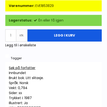
Varenummer:
EVE1B53829
Lagerstatus:
Én eller få igjen
LEGG I KURV
stk.
Legg til i ønskeliste
Tagger
Søk på forfatter
Innbundet
Brukt bok. Litt slitasje.
Språk: Norsk
Vekt: 0,794
Sider: xx
Trykket i: 1987
Illustrert: Ja