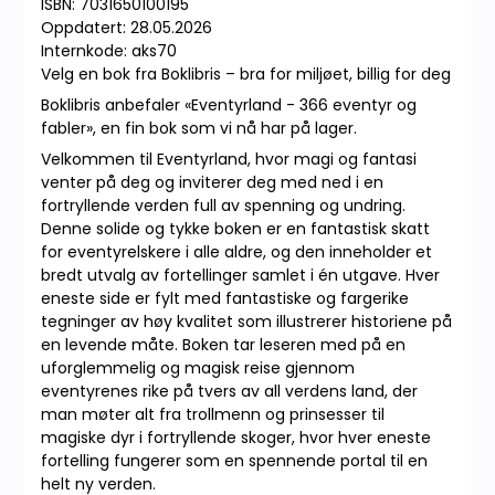
ISBN: 7031650100195
Oppdatert: 28.05.2026
Internkode: aks70
Velg en bok fra Boklibris – bra for miljøet, billig for deg
Boklibris anbefaler «Eventyrland - 366 eventyr og
fabler», en fin bok som vi nå har på lager.
Velkommen til Eventyrland, hvor magi og fantasi
venter på deg og inviterer deg med ned i en
fortryllende verden full av spenning og undring.
Denne solide og tykke boken er en fantastisk skatt
for eventyrelskere i alle aldre, og den inneholder et
bredt utvalg av fortellinger samlet i én utgave. Hver
eneste side er fylt med fantastiske og fargerike
tegninger av høy kvalitet som illustrerer historiene på
en levende måte. Boken tar leseren med på en
uforglemmelig og magisk reise gjennom
eventyrenes rike på tvers av all verdens land, der
man møter alt fra trollmenn og prinsesser til
magiske dyr i fortryllende skoger, hvor hver eneste
fortelling fungerer som en spennende portal til en
helt ny verden.