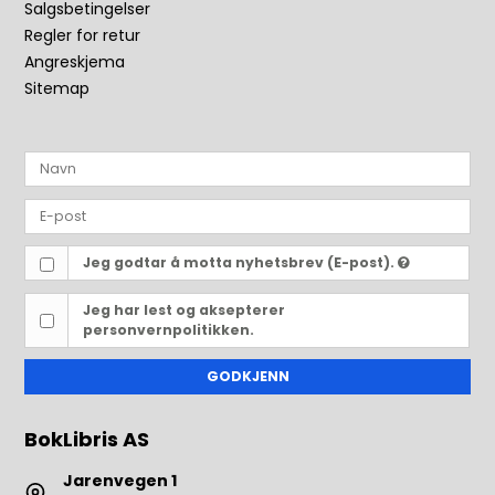
Salgsbetingelser
Regler for retur
Angreskjema
Sitemap
Jeg godtar å motta nyhetsbrev (E-post).
Jeg har lest og aksepterer
personvernpolitikken.
GODKJENN
BokLibris AS
Jarenvegen 1