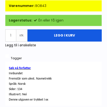
Varenummer:
BOB43
Lagerstatus:
Én eller få igjen
LEGG I KURV
stk.
Legg til i ønskeliste
Tagger
Søk på forfatter
Innbundet
Fremstår som ulest. Navnetrekk
Språk: Norsk
Sider: 134
Illustrert: Nei
Denne utgaven er trykket i xx