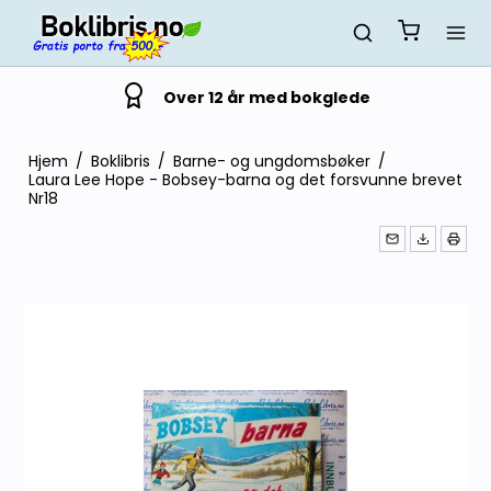
Over 12 år med bokglede
Hjem
/
Boklibris
/
Barne- og ungdomsbøker
/
Laura Lee Hope - Bobsey-barna og det forsvunne brevet
Nr18