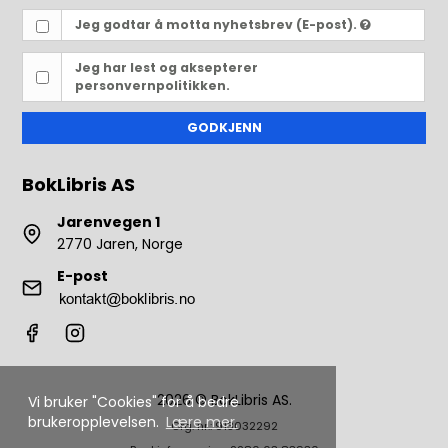
Jeg godtar å motta nyhetsbrev (E-post).
Jeg har lest og aksepterer
personvernpolitikken.
GODKJENN
BokLibris AS
Jarenvegen 1
2770 Jaren, Norge
E-post
2026 © BokLibris AS.
Vi bruker "Cookies" for å bedre
brukeropplevelsen.
Lære mer.
Org. nr.: 913032292