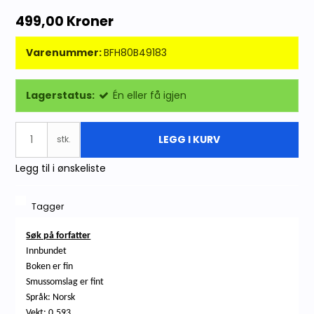
499,00 Kroner
Varenummer:
BFH80B49183
Lagerstatus:
Én eller få igjen
LEGG I KURV
stk.
Legg til i ønskeliste
Tagger
Søk på forfatter
Innbundet
Boken er fin
Smussomslag er fint
Språk: Norsk
Vekt: 0,593