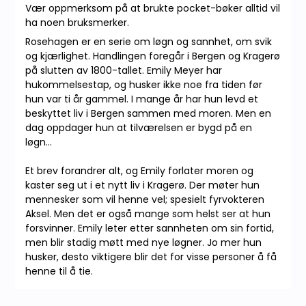
Vær oppmerksom på at brukte pocket-bøker alltid vil
ha noen bruksmerker.
Rosehagen er en serie om løgn og sannhet, om svik
og kjærlighet. Handlingen foregår i Bergen og Kragerø
på slutten av 1800-tallet. Emily Meyer har
hukommelsestap, og husker ikke noe fra tiden før
hun var ti år gammel. I mange år har hun levd et
beskyttet liv i Bergen sammen med moren. Men en
dag oppdager hun at tilværelsen er bygd på en
løgn...
Et brev forandrer alt, og Emily forlater moren og
kaster seg ut i et nytt liv i Kragerø. Der møter hun
mennesker som vil henne vel; spesielt fyrvokteren
Aksel. Men det er også mange som helst ser at hun
forsvinner. Emily leter etter sannheten om sin fortid,
men blir stadig møtt med nye løgner. Jo mer hun
husker, desto viktigere blir det for visse personer å få
henne til å tie.