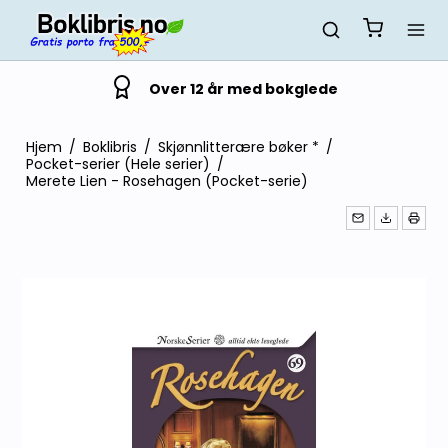
Over 12 år med bokglede
Hjem
/
Boklibris
/
Skjønnlitterære bøker *
/
Pocket-serier (Hele serier)
/
Merete Lien - Rosehagen (Pocket-serie)