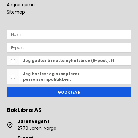
Angreskjema
Sitemap
Jeg godtar å motta nyhetsbrev (E-post).
Jeg har lest og aksepterer
personvernpolitikken.
GODKJENN
BokLibris AS
Jarenvegen 1
2770 Jaren, Norge