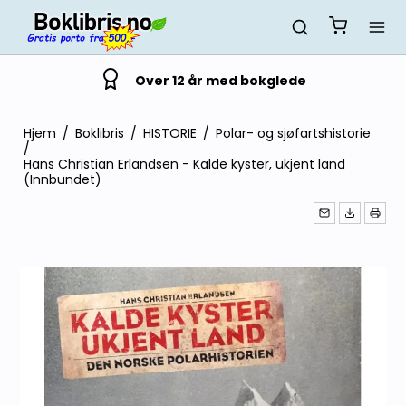
Over 12 år med bokglede
Hjem
/
Boklibris
/
HISTORIE
/
Polar- og sjøfartshistorie
/
Hans Christian Erlandsen - Kalde kyster, ukjent land
(Innbundet)