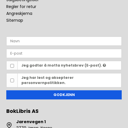
Regler for retur
Angreskjema
Sitemap
Jeg godtar å motta nyhetsbrev (E-post).
Jeg har lest og aksepterer
personvernpolitikken.
GODKJENN
BokLibris AS
Jarenvegen 1