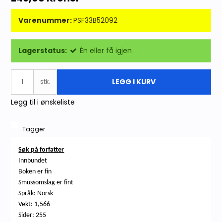
Varenummer:
PSF33B52092
Lagerstatus:
Én eller få igjen
LEGG I KURV
stk.
Legg til i ønskeliste
Tagger
Søk på forfatter
Innbundet
Boken er fin
Smussomslag er fint
Språk: Norsk
Vekt: 1,566
Sider: 255