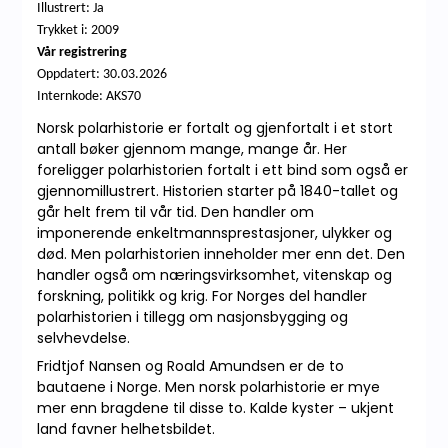
Illustrert: Ja
Trykket i: 2009
Vår registrering
Oppdatert:
30.03.2026
Internkode: AKS70
Norsk polarhistorie er fortalt og gjenfortalt i et stort
antall bøker gjennom mange, mange år. Her
foreligger polarhistorien fortalt i ett bind som også er
gjennomillustrert. Historien starter på 1840-tallet og
går helt frem til vår tid. Den handler om
imponerende enkeltmannsprestasjoner, ulykker og
død. Men polarhistorien inneholder mer enn det. Den
handler også om næringsvirksomhet, vitenskap og
forskning, politikk og krig. For Norges del handler
polarhistorien i tillegg om nasjonsbygging og
selvhevdelse.
Fridtjof Nansen og Roald Amundsen er de to
bautaene i Norge. Men norsk polarhistorie er mye
mer enn bragdene til disse to. Kalde kyster – ukjent
land favner helhetsbildet.