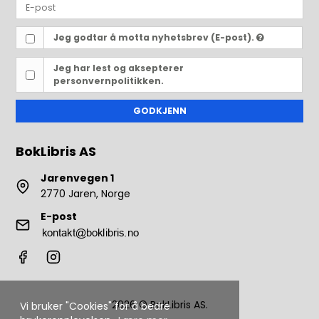
Jeg godtar å motta nyhetsbrev (E-post).
Jeg har lest og aksepterer
personvernpolitikken.
GODKJENN
BokLibris AS
Jarenvegen 1
2770 Jaren, Norge
E-post
2026 © BokLibris AS.
Vi bruker "Cookies" for å bedre