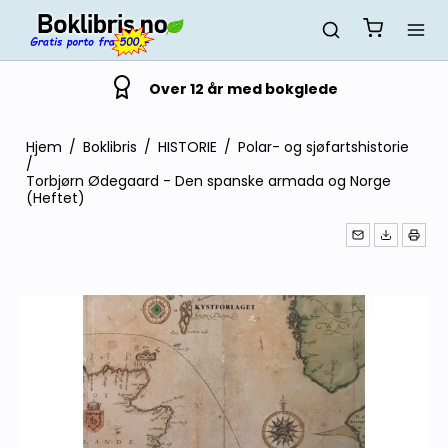
Over 12 år med bokglede
Hjem
/
Boklibris
/
HISTORIE
/
Polar- og sjøfartshistorie
/
Torbjørn Ødegaard - Den spanske armada og Norge
(Heftet)