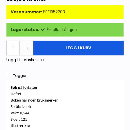
Varenummer:
PSF1B52203
Lagerstatus:
Én eller få igjen
LEGG I KURV
stk.
Legg til i ønskeliste
Tagger
Søk på forfatter
Heftet
Boken har noen bruksmerker
Språk: Norsk
Vekt: 0,244
Sider: 121
Illustrert: Ja