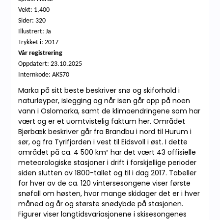
Vekt: 1,400
Sider: 320
Illustrert: Ja
Trykket i: 2017
Vår registrering
Oppdatert:
23.10.2025
Internkode: AKS70
Marka på sitt beste beskriver snø og skiforhold i
naturløyper, islegging og når isen går opp på noen
vann i Oslomarka, samt de klimaendringene som har
vært og er et uomtvistelig faktum her. Området
Bjørbæk beskriver går fra Brandbu i nord til Hurum i
sør, og fra Tyrifjorden i vest til Eidsvoll i øst. I dette
området på ca. 4 500 km² har det vært 43 offisielle
meteorologiske stasjoner i drift i forskjellige perioder
siden slutten av 1800-tallet og til i dag 2017. Tabeller
for hver av de ca. 120 vintersesongene viser første
snøfall om høsten, hvor mange skidager det er i hver
måned og år og største snødybde på stasjonen.
Figurer viser langtidsvariasjonene i skisesongenes