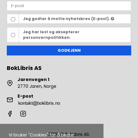
Jeg godtar å motta nyhetsbrev (E-post).
Jeg har lest og aksepterer
personvernpolitikken.
GODKJENN
BokLibris AS
Jarenvegen 1
2770 Jaren, Norge
E-post
2026 © BokLibris AS.
Vi bruker "Cookies" for å bedre