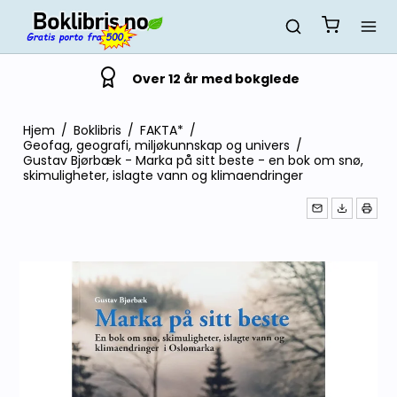
Over 12 år med bokglede
Hjem
/
Boklibris
/
FAKTA*
/
Geofag, geografi, miljøkunnskap og univers
/
Gustav Bjørbæk - Marka på sitt beste - en bok om snø,
skimuligheter, islagte vann og klimaendringer