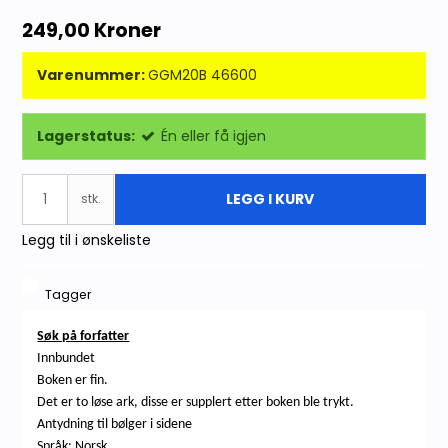
249,00 Kroner
Varenummer:
GGM20B 46600
Lagerstatus:
Én eller få igjen
LEGG I KURV
stk.
Legg til i ønskeliste
Tagger
Søk på forfatter
Innbundet
Boken er fin.
Det er to løse ark, disse er supplert etter boken ble trykt.
Antydning til bølger i sidene
Språk: Norsk