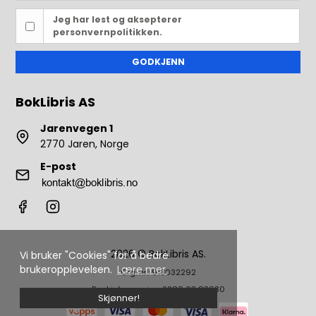
Jeg har lest og aksepterer
personvernpolitikken.
GODKJENN
BokLibris AS
Jarenvegen 1
2770 Jaren, Norge
E-post
2026 © BokLibris AS.
Vi bruker "Cookies" for å bedre
brukeropplevelsen.
Lære mer.
Org. nr.: 913032292
Bankinformasjon: 2280 63 83930
Skjønner!