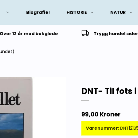
Biografier
HISTORIE
NATUR
Over 12 år med bokglede
Trygg handel side
nbundet)
DNT- Til fots 
99,00 Kroner
Varenummer:
DNT121B