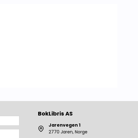
Lokalhistorie Annet
BokLibris AS
Jarenvegen 1
2770 Jaren, Norge