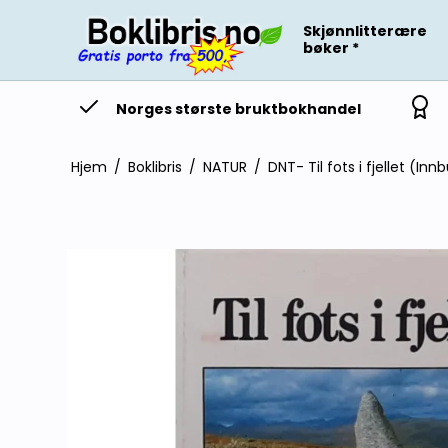
Skjønnlitterære
bøker *
Norges største bruktbokhandel
Hjem
/
Boklibris
/
NATUR
/
DNT- Til fots i fjellet (In