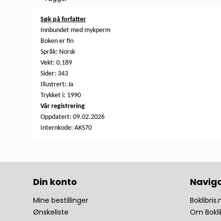
Søk på forfatter
Innbundet med mykperm
Boken er fin
Språk: Norsk
Vekt: 0,189
Sider: 343
Illustrert: Ja
Trykket i: 1990
Vår registrering
Oppdatert:
09.02.2026
Internkode: AKS70
Din konto
Navig
Mine bestillinger
Boklibris.
Ønskeliste
Om Bokli