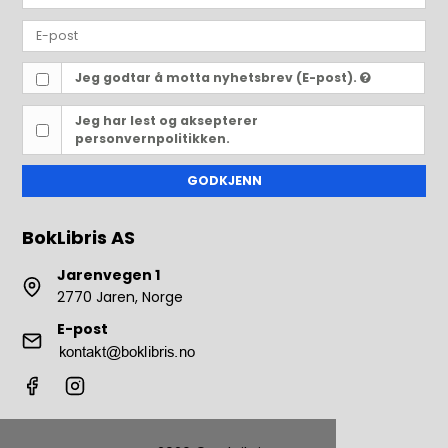
Jeg godtar å motta nyhetsbrev (E-post).
Jeg har lest og aksepterer
personvernpolitikken.
GODKJENN
BokLibris AS
Jarenvegen 1
2770 Jaren, Norge
E-post