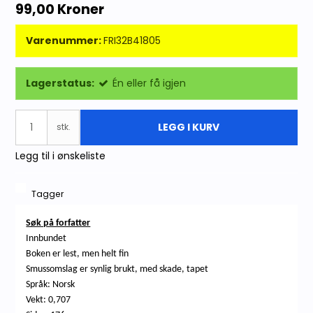
99,00 Kroner
Varenummer:
FRI32B41805
Lagerstatus:
Én eller få igjen
LEGG I KURV
stk.
Legg til i ønskeliste
Tagger
Søk på forfatter
Innbundet
Boken er lest, men helt fin
Smussomslag er synlig brukt, med skade, tapet
Språk: Norsk
Vekt: 0,707