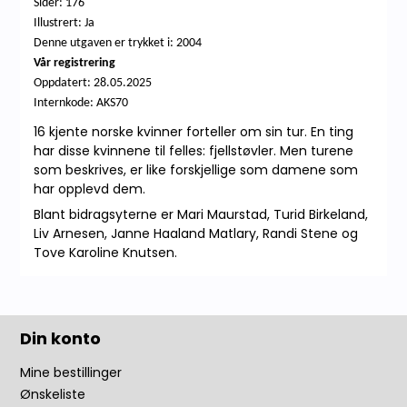
Sider: 176
Illustrert: Ja
Denne utgaven er trykket i: 2004
Vår registrering
Oppdatert: 28.05.2025
Internkode: AKS70
16 kjente norske kvinner forteller om sin tur. En ting
har disse kvinnene til felles: fjellstøvler. Men turene
som beskrives, er like forskjellige som damene som
har opplevd dem.
Blant bidragsyterne er Mari Maurstad, Turid Birkeland,
Liv Arnesen, Janne Haaland Matlary, Randi Stene og
Tove Karoline Knutsen.
Din konto
Mine bestillinger
Ønskeliste