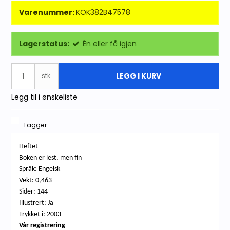
Varenummer:
KOK382B47578
Lagerstatus:
Én eller få igjen
LEGG I KURV
stk.
Legg til i ønskeliste
Tagger
Heftet
Boken er lest, men fin
Språk: Engelsk
Vekt: 0,463
Sider: 144
Illustrert: Ja
Trykket i: 2003
Vår registrering