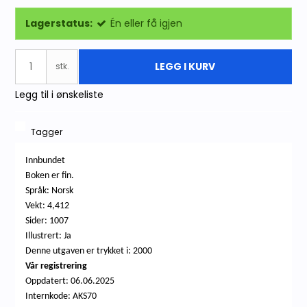
Lagerstatus:
Én eller få igjen
LEGG I KURV
stk.
Legg til i ønskeliste
Tagger
Innbundet
Boken er fin.
Språk: Norsk
Vekt: 4,412
Sider: 1007
Illustrert: Ja
Denne utgaven er trykket i: 2000
Vår registrering
Oppdatert:
06.06.2025
Internkode: AKS70