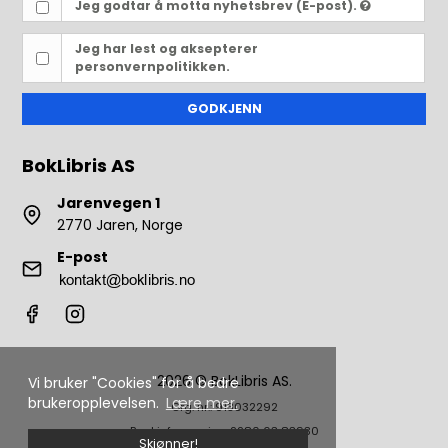
Jeg godtar å motta nyhetsbrev (E-post).
Jeg har lest og aksepterer
personvernpolitikken.
GODKJENN
BokLibris AS
Jarenvegen 1
2770 Jaren, Norge
E-post
2026 © BokLibris AS.
Vi bruker "Cookies" for å bedre
brukeropplevelsen.
Lære mer.
Org. nr.: 913032292
Bankinformasjon: 2280 63 83930
Skjønner!