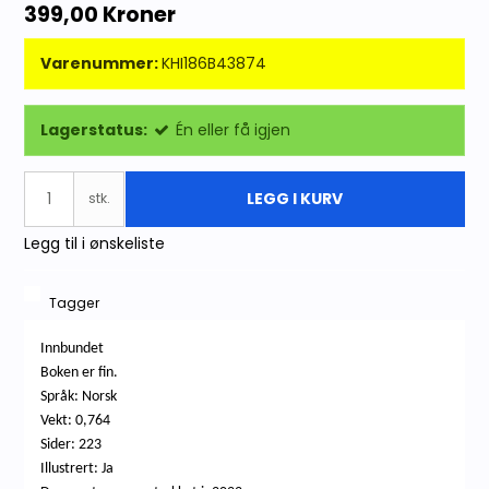
399,00 Kroner
Varenummer:
KHI186B43874
Lagerstatus:
Én eller få igjen
LEGG I KURV
stk.
Legg til i ønskeliste
Tagger
Innbundet
Boken er fin.
Språk: Norsk
Vekt: 0,764
Sider: 223
Illustrert: Ja