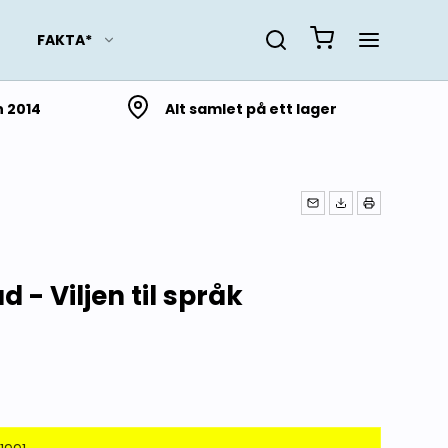
FAKTA*
n 2014
Alt samlet på ett lager
Slektsforskning
Lokalhistorie fra Troms
og Finnmark
Lokalhistorie fra
 - Viljen til språk
Nordland
Lokalhistorie fra
Trøndelag
Lokalhistorie fra Møre og
Romsdal
Lokalhistorie fra