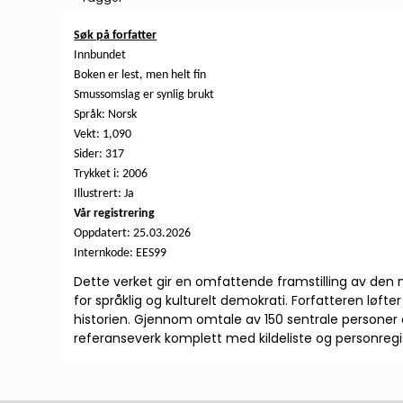
Søk på forfatter
Innbundet
Boken er lest, men helt fin
Smussomslag er synlig brukt
Språk: Norsk
Vekt: 1,090
Sider: 317
Trykket i: 2006
Illustrert: Ja
Vår registrering
Oppdatert: 25.03.2026
Internkode: EES99
Dette verket gir en omfattende framstilling av den 
for språklig og kulturelt demokrati. Forfatteren løf
historien. Gjennom omtale av 150 sentrale personer o
referanseverk komplett med kildeliste og personregis