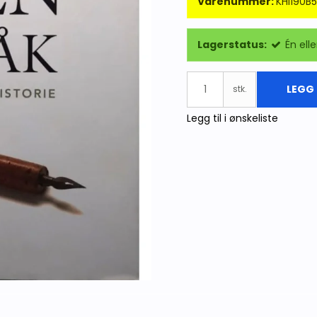
Varenummer:
KHI190B5
Lagerstatus:
Én elle
LEGG 
stk.
Legg til i ønskeliste