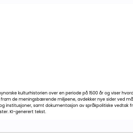
nynorske kulturhistorien over en periode på 1500 år og viser hvo
ter fram de meningsbærende miljøene, avdekker nye sider ved mål
g institusjoner, samt dokumentasjon av språkpolitiske vedtak fr
ter. KI-generert tekst.