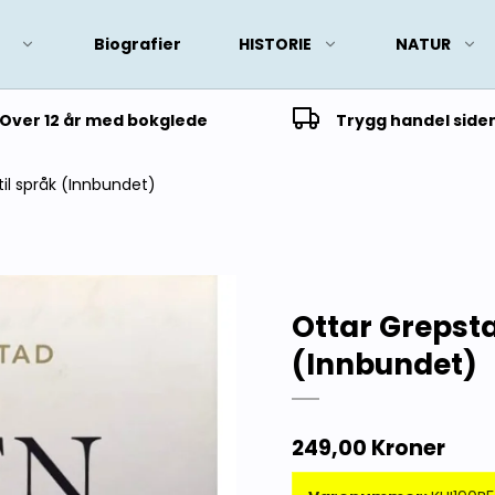
Biografier
HISTORIE
NATUR
Over 12 år med bokglede
Trygg handel side
til språk (Innbundet)
Ottar Grepstad
(Innbundet)
249,00 Kroner