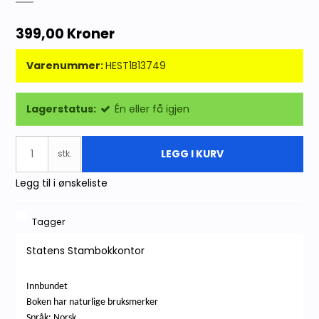
399,00 Kroner
Varenummer:
HEST1B13749
Lagerstatus:
Én eller få igjen
LEGG I KURV
stk.
Legg til i ønskeliste
Tagger
Statens Stambokkontor
Innbundet
Boken har naturlige bruksmerker
Språk: Norsk