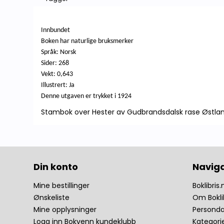
Innbundet
Boken har naturlige bruksmerker
Språk: Norsk
Sider: 268
Vekt: 0,643
Illustrert: Ja
Denne utgaven er trykket i 1924
Stambok over Hester av Gudbrandsdalsk rase Østland
Din konto
Navig
Mine bestillinger
Boklibris.
Ønskeliste
Om Bokli
Mine opplysninger
Personda
Logg inn Bokvenn kundeklubb
Kategori