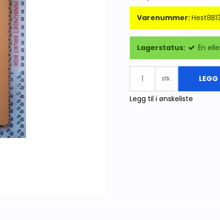
Varenummer:
Hest8B1
Lagerstatus:
Én elle
LEGG 
stk.
Legg til i ønskeliste