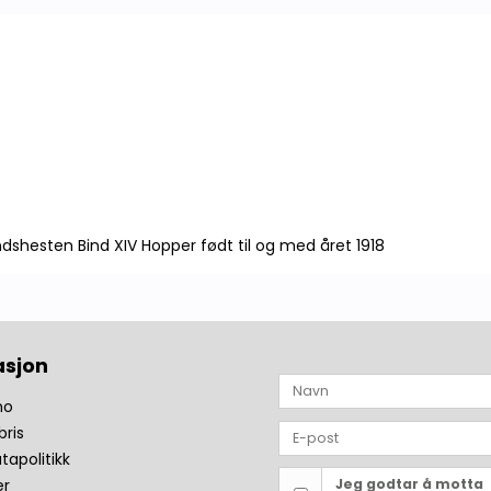
shesten Bind XIV Hopper født til og med året 1918
asjon
no
bris
tapolitikk
er
Jeg godtar å motta