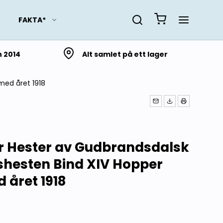
FAKTA*
n 2014
Alt samlet på ett lager
med året 1918
Slektsforskning
Lokalhistorie fra Troms
og Finnmark
Lokalhistorie fra
 Hester av Gudbrandsdalsk
Nordland
shesten Bind XIV Hopper
Lokalhistorie fra
Trøndelag
d året 1918
Lokalhistorie fra Møre og
Romsdal
Lokalhistorie fra