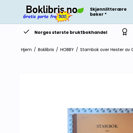
Skjønnlitterære
bøker *
Norges største bruktbokhandel
Hjem
/
Boklibris
/
HOBBY
/
Stambok over Hester av G