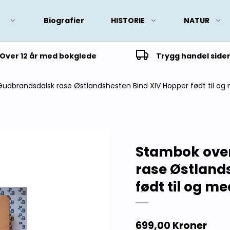
Biografier
HISTORIE
NATUR
Over 12 år med bokglede
Trygg handel side
udbrandsdalsk rase Østlandshesten Bind XIV Hopper født til og 
Stambok over
rase Østland
født til og me
699,00 Kroner