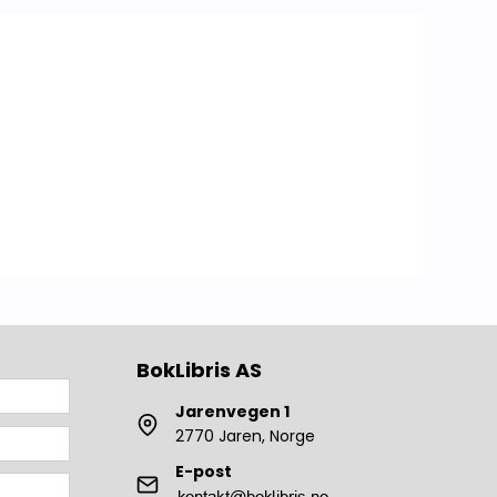
Lokalhistorie Annet
BokLibris AS
Jarenvegen 1
2770 Jaren, Norge
E-post