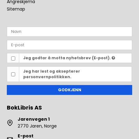
Angreskjema
Sitemap
Jeg godtar å motta nyhetsbrev (E-post).
Jeg har lest og aksepterer
personvernpolitikken.
GODKJENN
BokLibris AS
Jarenvegen 1
2770 Jaren, Norge
E-post