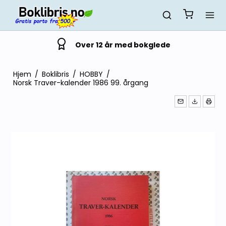
Over 12 år med bokglede
Hjem
/
Boklibris
/
HOBBY
/
Norsk Traver-kalender 1986 99. årgang