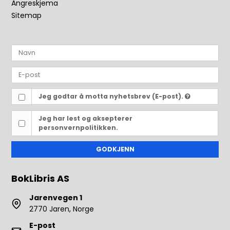
Angreskjema
Sitemap
Jeg godtar å motta nyhetsbrev (E-post).
Jeg har lest og aksepterer
personvernpolitikken.
GODKJENN
BokLibris AS
Jarenvegen 1
2770 Jaren, Norge
E-post