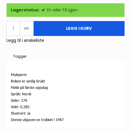
Lagerstatus:
Én eller få igjen
LEGG I KURV
stk.
Legg til i ønskeliste
Tagger
Mykperm
Boken er synlig brukt
Flekk på første oppslag
Språk: Norsk
Sider: 176
Vekt: 0,282
Illustrert: Ja
Denne utgaven er trykket i 1967