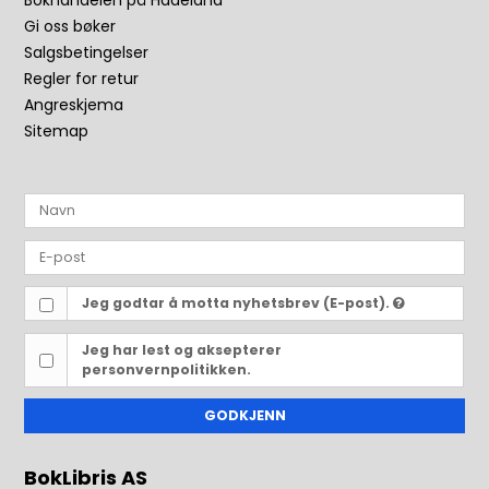
Bokhandelen på Hadeland
Gi oss bøker
Salgsbetingelser
Regler for retur
Angreskjema
Sitemap
Jeg godtar å motta nyhetsbrev (E-post).
Jeg har lest og aksepterer
personvernpolitikken.
GODKJENN
BokLibris AS