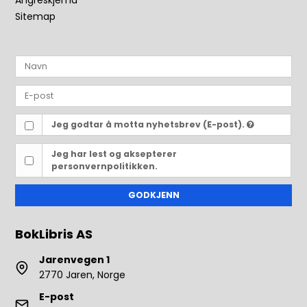
Angreskjema
Sitemap
Jeg godtar å motta nyhetsbrev (E-post).
Jeg har lest og aksepterer
personvernpolitikken.
GODKJENN
BokLibris AS
Jarenvegen 1
2770 Jaren, Norge
E-post