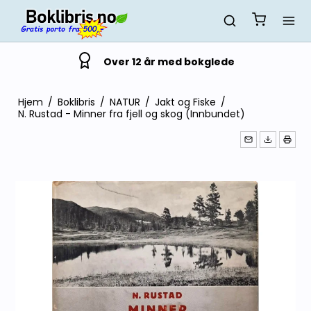
Over 12 år med bokglede
Hjem
/
Boklibris
/
NATUR
/
Jakt og Fiske
/
N. Rustad - Minner fra fjell og skog (Innbundet)