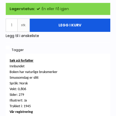
Lagerstatus:
Én eller få igjen
LEGG I KURV
stk.
Legg til i ønskeliste
Tagger
Søk på forfatter
Innbundet
Boken har naturlige bruksmerker
Smussomslag er slitt
Språk: Norsk
Vekt: 0,806
Sider: 279
Illustrert: Ja
Trykket i: 1945
Vår registrering