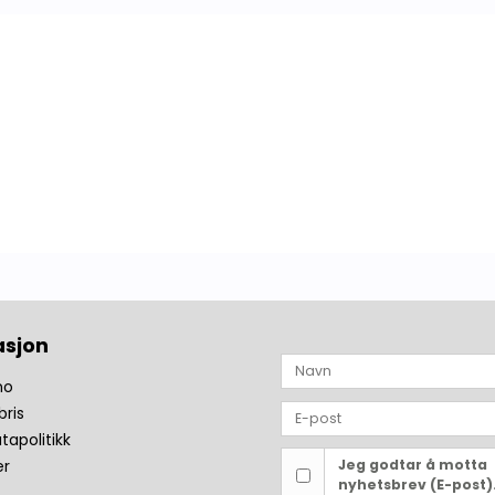
asjon
no
bris
tapolitikk
er
Jeg godtar å motta
nyhetsbrev (E-post)