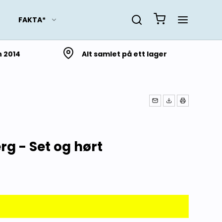
FAKTA*
n 2014
Alt samlet på ett lager
Slektsforskning
Lokalhistorie fra Troms
og Finnmark
Lokalhistorie fra
g - Set og hørt
Nordland
Lokalhistorie fra
Trøndelag
Lokalhistorie fra Møre og
Romsdal
Lokalhistorie fra