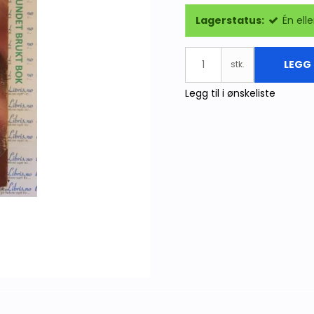
Lagerstatus:
Én elle
LEGG 
stk.
Legg til i ønskeliste