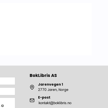
Lokalhistorie Annet
BokLibris AS
Jarenvegen 1
2770 Jaren, Norge
E-post
.