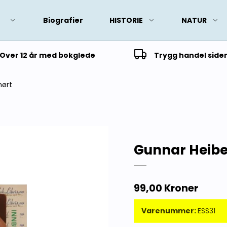
Biografier
HISTORIE
NATUR
Over 12 år med bokglede
Trygg handel side
hørt
Gunnar Heiber
99,00 Kroner
Varenummer:
ESS31