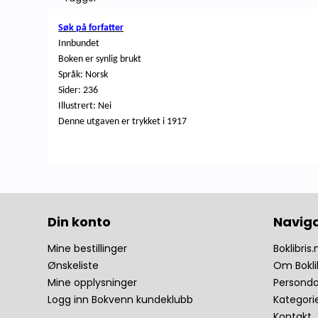
Søk på forfatter
Innbundet
Boken er synlig brukt
Språk: Norsk
Sider: 236
Illustrert: Nei
Denne utgaven er trykket i 1917
Din konto
Navig
Mine bestillinger
Boklibris.
Ønskeliste
Om Bokli
Mine opplysninger
Personda
Logg inn Bokvenn kundeklubb
Kategori
Kontakt