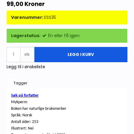
99,00 Kroner
Varenummer:
ESS35
Lagerstatus:
Én eller få igjen
LEGG I KURV
stk.
Legg til i ønskeliste
Tagger
Søk på forfatter
Mykperm
Boken har naturlige bruksmerker
Språk: Norsk
Antall sider: 253
Illustrert: Nei