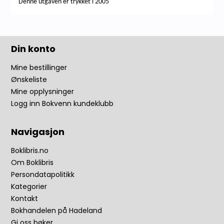
Denne utgaven er trykket i 2005
Din konto
Mine bestillinger
Ønskeliste
Mine opplysninger
Logg inn Bokvenn kundeklubb
Navigasjon
Boklibris.no
Om Boklibris
Persondatapolitikk
Kategorier
Kontakt
Bokhandelen på Hadeland
Gi oss bøker