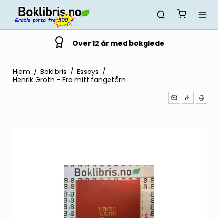
Over 12 år med bokglede
Hjem
/
Boklibris
/
Essays
/
Henrik Groth - Fra mitt fangetårn