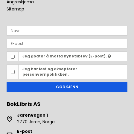
Angreskjema
Sitemap
Jeg godtar å motta nyhetsbrev (E-post).
Jeg har lest og aksepterer
personvernpolitikken.
GODKJENN
BokLibris AS
Jarenvegen 1
2770 Jaren, Norge
E-post