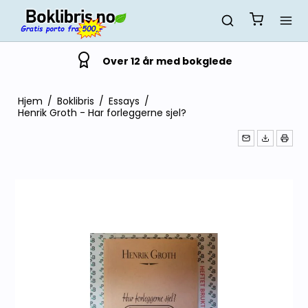
Over 12 år med bokglede
Hjem
/
Boklibris
/
Essays
/
Henrik Groth - Har forleggerne sjel?