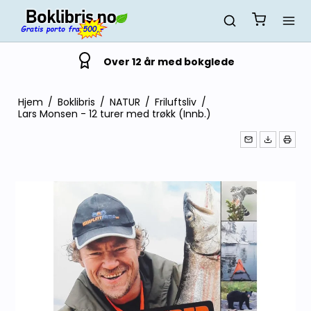
Over 12 år med bokglede
Hjem
/
Boklibris
/
NATUR
/
Friluftsliv
/
Lars Monsen - 12 turer med trøkk (Innb.)