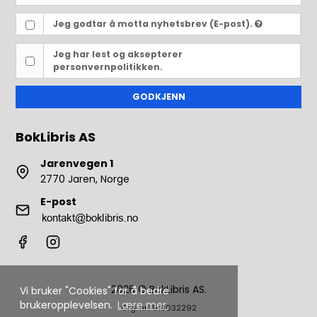
Jeg godtar å motta nyhetsbrev (E-post).
Jeg har lest og aksepterer
personvernpolitikken.
GODKJENN
BokLibris AS
Jarenvegen 1
2770 Jaren, Norge
E-post
2026 © BokLibris AS.
Vi bruker "Cookies" for å bedre
brukeropplevelsen.
Lære mer.
Org. nr.: 913032292