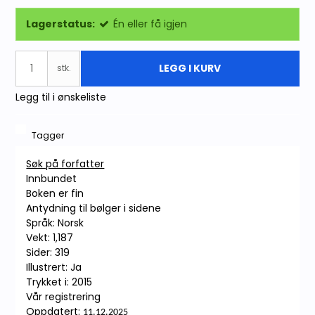
Lagerstatus:
Én eller få igjen
LEGG I KURV
stk.
Legg til i ønskeliste
Tagger
Søk på forfatter
Innbundet
Boken er fin
Antydning til bølger i sidene
Språk: Norsk
Vekt: 1,187
Sider: 319
Illustrert: Ja
Trykket i: 2015
Vår registrering
Oppdatert:
11.12.2025