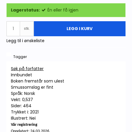
Lagerstatus:
Én eller få igjen
LEGG I KURV
stk.
Legg til i ønskeliste
Tagger
Søk på forfatter
Innbundet
Boken fremstår som ulest
Smussomslag er fint
Språk: Norsk
Vekt: 0,537
Sider: 464
Trykket i: 2021
Illustrert: Nei
Vår registrering
Oppdatert:
24.03.2026