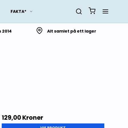
FAKTA*
n 2014
Alt samlet på ett lager
Slektsforskning
Lokalhistorie fra Troms
og Finnmark
Lokalhistorie fra
Nordland
Lokalhistorie fra
Trøndelag
Lokalhistorie fra Møre og
Romsdal
129,00 Kroner
Lokalhistorie fra
VIS PRODUKT