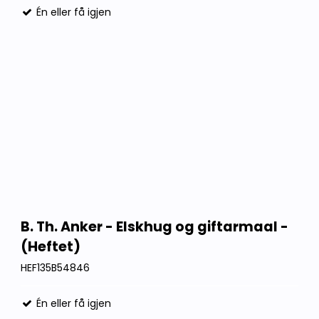
Én eller få igjen
B. Th. Anker - Elskhug og giftarmaal -
(Heftet)
HEF135B54846
Én eller få igjen