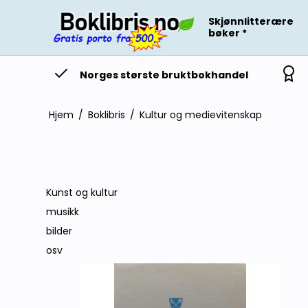
Skjønnlitterære
bøker *
Norges største bruktbokhandel
Hjem
/
Boklibris
/
Kultur og medievitenskap
Kunst og kultur
musikk
bilder
osv