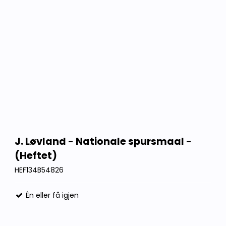
J. Løvland - Nationale spursmaal -
(Heftet)
HEF134B54826
Én eller få igjen