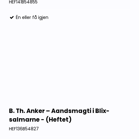
HEF141B54855
Én eller få igjen
B. Th. Anker – Aandsmagti i Blix-
salmarne - (Heftet)
HEF136B54827