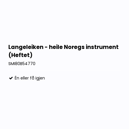
Langeleiken - heile Noregs instrument
(Heftet)
SMI80B54770
Én eller få igjen