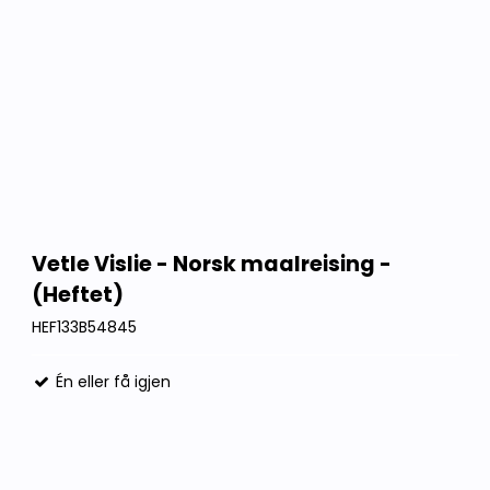
Vetle Vislie - Norsk maalreising -
(Heftet)
HEF133B54845
Én eller få igjen